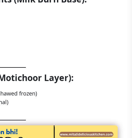
Motichoor Layer):
thawed frozen)
onal)