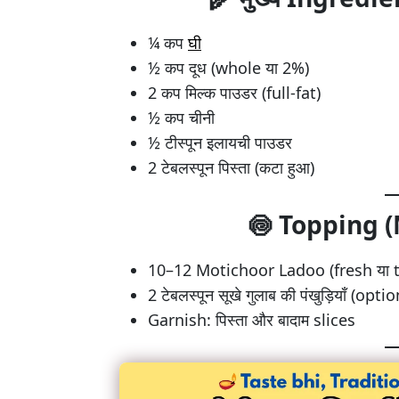
¼ कप
घी
½ कप दूध (whole या 2%)
2 कप मिल्क पाउडर (full-fat)
½ कप चीनी
½ टीस्पून इलायची पाउडर
2 टेबलस्पून पिस्ता (कटा हुआ)
🍥
Topping (
10–12 Motichoor Ladoo (fresh या 
2 टेबलस्पून सूखे गुलाब की पंखुड़ियाँ (opti
Garnish: पिस्ता और बादाम slices