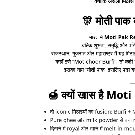
क्योंकि असली मिठास
🎊
मोती पाक 
भारत में
Moti Pak Re
बल्कि शुभता, समृद्धि और प
राजस्थान, गुजरात और महाराष्ट्र में यह मिठा
कहीं इसे “Motichoor Burfi”, तो कह
इसका नाम “मोती पाक” इसलिए पड़ा क्
🍯
क्यों खास है Mo
दो iconic मिठाइयों का fusion: Burfi
Pure ghee और milk powder से बना r
दिखने में royal और खाने में melt-in-mo