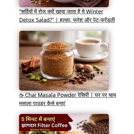
“सर्दियों में रोज़ क्यों खाया जाता है ये Winter
Detox Salad?” | हल्का, फ्रेश और पेट-फ्रेंडली
☕ Chai Masala Powder रेसिपी | घर पर चाय
मसाला पाउडर कैसे बनाएं