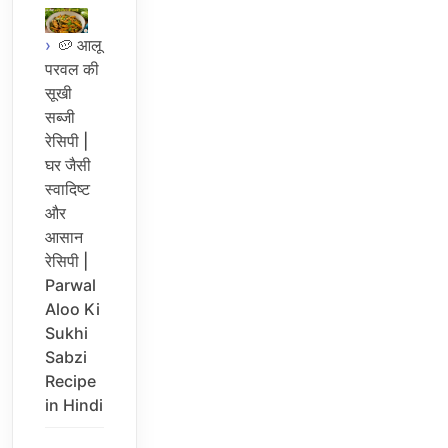
🥔 आलू
परवल की
सूखी
सब्जी
रेसिपी |
घर जैसी
स्वादिष्ट
और
आसान
रेसिपी |
Parwal
Aloo Ki
Sukhi
Sabzi
Recipe
in Hindi