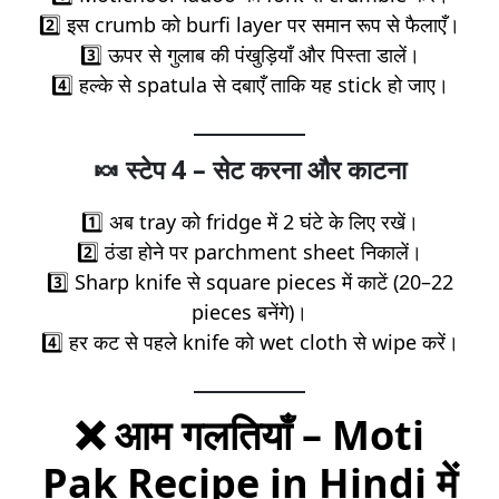
2️⃣ इस crumb को burfi layer पर समान रूप से फैलाएँ।
3️⃣ ऊपर से गुलाब की पंखुड़ियाँ और पिस्ता डालें।
4️⃣ हल्के से spatula से दबाएँ ताकि यह stick हो जाए।
🍬
स्टेप 4 – सेट करना और काटना
1️⃣ अब tray को fridge में 2 घंटे के लिए रखें।
2️⃣ ठंडा होने पर parchment sheet निकालें।
3️⃣ Sharp knife से square pieces में काटें (20–22
pieces बनेंगे)।
4️⃣ हर कट से पहले knife को wet cloth से wipe करें।
❌
आम गलतियाँ – Moti
Pak Recipe in Hindi में