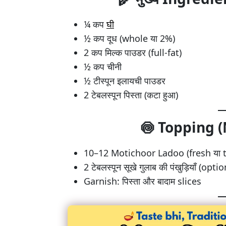
¼ कप
घी
½ कप दूध (whole या 2%)
2 कप मिल्क पाउडर (full-fat)
½ कप चीनी
½ टीस्पून इलायची पाउडर
2 टेबलस्पून पिस्ता (कटा हुआ)
🍥
Topping (
10–12 Motichoor Ladoo (fresh या 
2 टेबलस्पून सूखे गुलाब की पंखुड़ियाँ (opti
Garnish: पिस्ता और बादाम slices