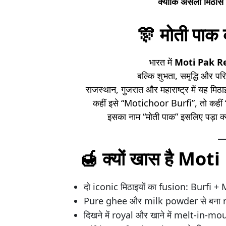
क्योंकि असली मिठास
🎊
मोती पाक 
भारत में
Moti Pak Re
बल्कि शुभता, समृद्धि और प
राजस्थान, गुजरात और महाराष्ट्र में यह मिठा
कहीं इसे “Motichoor Burfi”, तो कह
इसका नाम “मोती पाक” इसलिए पड़ा क्
🍯
क्यों खास है Mo
दो iconic मिठाइयों का fusion: Burfi
Pure ghee और milk powder से बना r
दिखने में royal और खाने में melt-in-mo