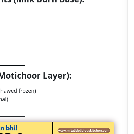
Motichoor Layer):
thawed frozen)
onal)