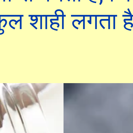
कुल शाही लगता ह