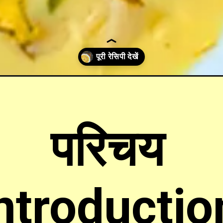
-recipe-in-hindi/
परिचय
Introductio