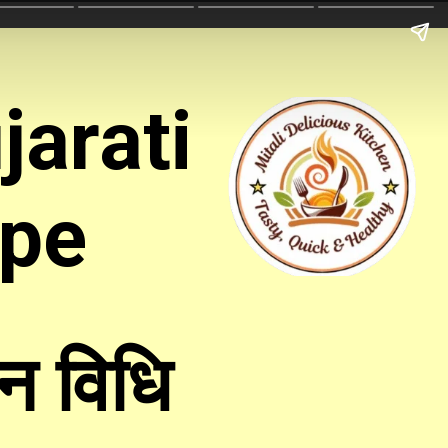
jarati
ipe
न विधि