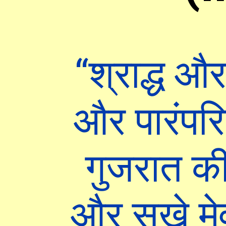
“श्राद्ध और
और पारंप
गुजरात की
और सूखे मेव