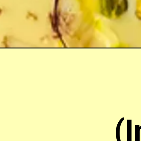
Opening
https://mitalideliciouskitchen.com/gujarati-doodh-pak
(