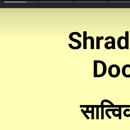
Shrad
Doo
सात्व