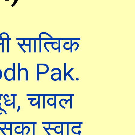
ली सात्विक
odh Pak.
दूध, चावल
िसका स्वाद