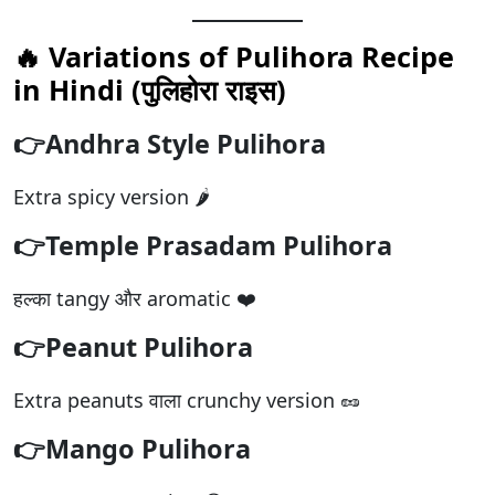
🔥 Variations of Pulihora Recipe
in Hindi (
पुलिहोरा राइस
)
👉Andhra Style Pulihora
Extra spicy version 🌶️
👉Temple Prasadam Pulihora
हल्का tangy और aromatic ❤️
👉Peanut Pulihora
Extra peanuts वाला crunchy version 🥜
👉Mango Pulihora