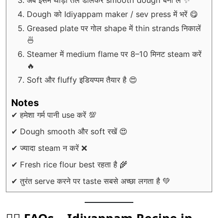
अब इसमें थोड़ा तेल डालकर smooth dough बना लें ✨
Dough को Idiyappam maker / sev press में भरें 😋
Greased plate पर गोल shape में thin strands निकालें
🍜
Steamer में medium flame पर 8–10 मिनट steam करें
🔥
Soft और fluffy इडियप्पम तैयार है 😍
Notes
✔ हमेशा गर्म पानी use करें 💯
✔ Dough smooth और soft रखें 😍
✔ ज्यादा steam न करें ❌
✔ Fresh rice flour best रहता है 🌾
✔ तुरंत serve करने पर taste सबसे अच्छा लगता है 💚