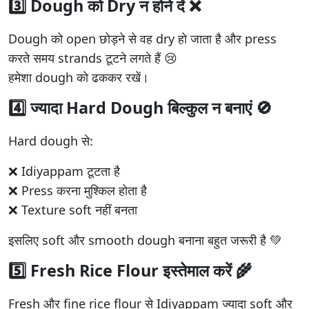
3️⃣ Dough को Dry न होने दें ❌
Dough को open छोड़ने से वह dry हो जाता है और press
करते समय strands टूटने लगते हैं 😢
हमेशा dough को ढककर रखें।
4️⃣ ज्यादा Hard Dough बिल्कुल न बनाएं 🚫
Hard dough से:
❌ Idiyappam टूटता है
❌ Press करना मुश्किल होता है
❌ Texture soft नहीं बनता
इसलिए soft और smooth dough बनाना बहुत जरूरी है 💚
5️⃣ Fresh Rice Flour इस्तेमाल करें 🌾
Fresh और fine rice flour से Idiyappam ज्यादा soft और