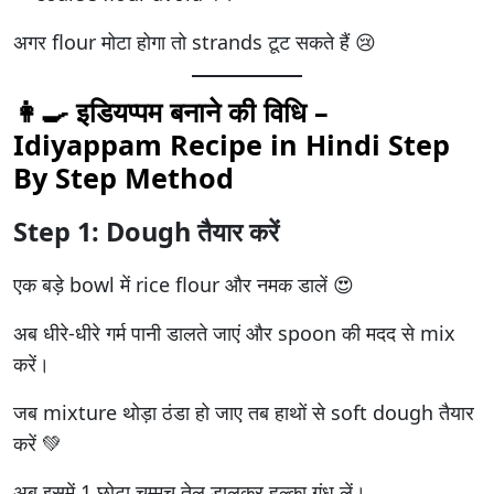
अगर flour मोटा होगा तो strands टूट सकते हैं 😢
👩‍🍳 इडियप्पम बनाने की विधि –
Idiyappam Recipe in Hindi Step
By Step Method
Step 1: Dough तैयार करें
एक बड़े bowl में rice flour और नमक डालें 😍
अब धीरे-धीरे गर्म पानी डालते जाएं और spoon की मदद से mix
करें।
जब mixture थोड़ा ठंडा हो जाए तब हाथों से soft dough तैयार
करें 💚
अब इसमें 1 छोटा चम्मच तेल डालकर हल्का गूंध लें।