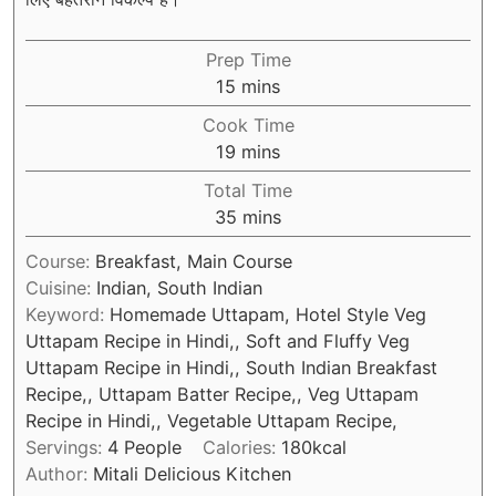
Prep Time
minutes
15
mins
Cook Time
minutes
19
mins
Total Time
minutes
35
mins
Course:
Breakfast, Main Course
Cuisine:
Indian, South Indian
Keyword:
Homemade Uttapam, Hotel Style Veg
Uttapam Recipe in Hindi,, Soft and Fluffy Veg
Uttapam Recipe in Hindi,, South Indian Breakfast
Recipe,, Uttapam Batter Recipe,, Veg Uttapam
Recipe in Hindi,, Vegetable Uttapam Recipe,
Servings:
4
People
Calories:
180
kcal
Author:
Mitali Delicious Kitchen