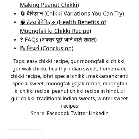
Making Peanut Chikki)
🔄 वैरिएशन (Chikki Variations You Can Try)
🧠 हेल्थ बेनेफिट्स (Health Benefits of
Moongfali ki Chikki Recipe)
❓ FAQs (अक्सर पूछे जाने वाले सवाल)
📝 निष्कर्ष (Conclusion)
Tags:
easy chikki recipe
,
gur moongfali ki chikki
,
gur wali chikki
,
healthy indian sweet
,
homemade
chikki recipe
,
lohri special chikki
,
makkarsankranti
special sweet
,
moongfali gajak recipe
,
moongfali
ki chikki recipe
,
peanut chikki recipe in hindi
,
til
gur chikki
,
traditional indian sweets
,
winter sweet
recipes
Share:
Facebook
Twitter
Linkedin