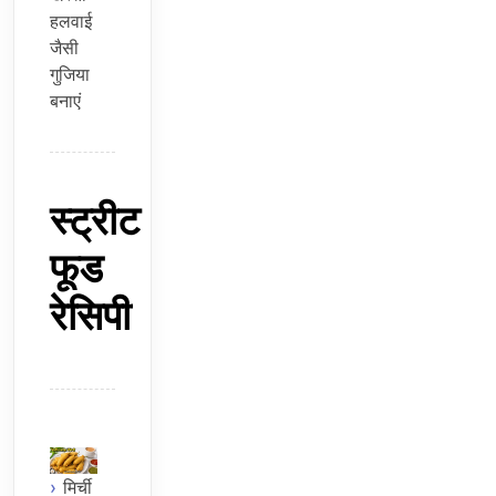
हलवाई
जैसी
गुजिया
बनाएं
स्ट्रीट
फूड
रेसिपी
मिर्ची