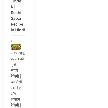
Tinda
Ki
Sukhi
Sabzi
Recipe
in Hindi
🥔 आलू
परवल की
सूखी
सब्जी
रेसिपी |
घर जैसी
स्वादिष्ट
और
आसान
रेसिपी |