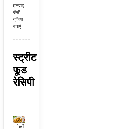
हलवाई
जैसी
गुजिया
बनाएं
स्ट्रीट
फूड
रेसिपी
मिर्ची