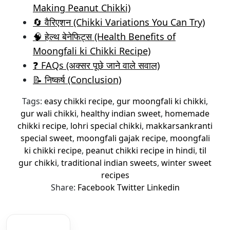
Making Peanut Chikki)
🔄 वैरिएशन (Chikki Variations You Can Try)
🧠 हेल्थ बेनेफिट्स (Health Benefits of
Moongfali ki Chikki Recipe)
❓ FAQs (अक्सर पूछे जाने वाले सवाल)
📝 निष्कर्ष (Conclusion)
Tags:
easy chikki recipe
,
gur moongfali ki chikki
,
gur wali chikki
,
healthy indian sweet
,
homemade
chikki recipe
,
lohri special chikki
,
makkarsankranti
special sweet
,
moongfali gajak recipe
,
moongfali
ki chikki recipe
,
peanut chikki recipe in hindi
,
til
gur chikki
,
traditional indian sweets
,
winter sweet
recipes
Share:
Facebook
Twitter
Linkedin