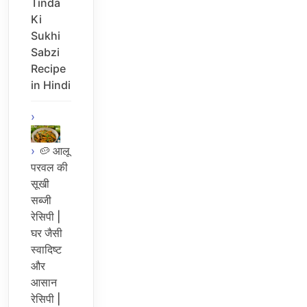
Tinda
Ki
Sukhi
Sabzi
Recipe
in Hindi
🥔 आलू
परवल की
सूखी
सब्जी
रेसिपी |
घर जैसी
स्वादिष्ट
और
आसान
रेसिपी |