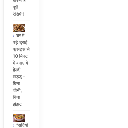
बार-बार
पूछें
रेसिपी!
घर में
पड़े ड्राई
फ्रूट्स से
10 मिनट
में बनाएं ये
हेल्दी
लड्डू –
बिना
चीनी,
बिना
झंझट
“सर्दियों