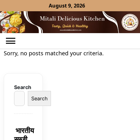
Skip
August 9, 2026
to
content
Sorry, no posts matched your criteria.
Search
Search
भारतीय
सब्ज़ी