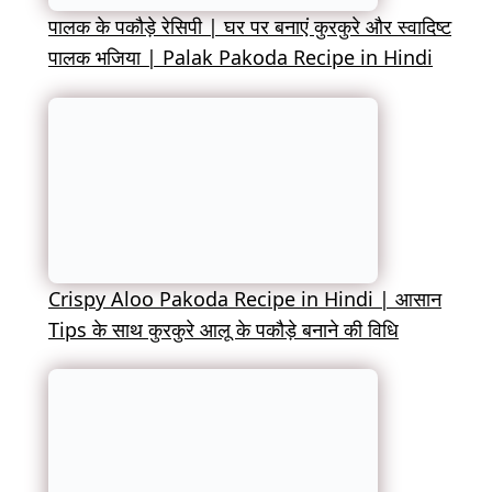
पालक के पकौड़े रेसिपी | घर पर बनाएं कुरकुरे और स्वादिष्ट
पालक भजिया | Palak Pakoda Recipe in Hindi
Crispy Aloo Pakoda Recipe in Hindi | आसान
Tips के साथ कुरकुरे आलू के पकौड़े बनाने की विधि