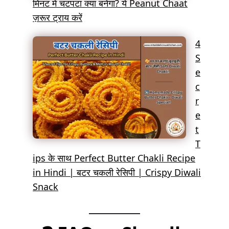
मिनट में चटपटा क्या बनेगा? ये Peanut Chaat
ज़रूर ट्राय करें
4
S
e
c
r
e
t
T
ips के साथ Perfect Butter Chakli Recipe
in Hindi | बटर चकली रेसिपी | Crispy Diwali
Snack