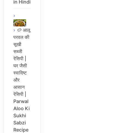
in Hindi
🥔 आलू
परवल की
सूखी
सब्जी
रेसिपी |
घर जैसी
स्वादिष्ट
और
आसान
रेसिपी |
Parwal
Aloo Ki
Sukhi
Sabzi
Recipe