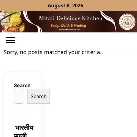
Skip
August 8, 2026
to
content
Sorry, no posts matched your criteria.
Search
Search
भारतीय
सब्ज़ी