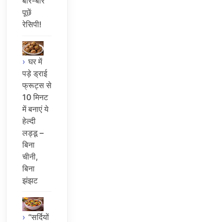
बार-बार
पूछें
रेसिपी!
घर में
पड़े ड्राई
फ्रूट्स से
10 मिनट
में बनाएं ये
हेल्दी
लड्डू –
बिना
चीनी,
बिना
झंझट
“सर्दियों