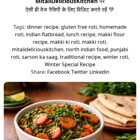
MitaliDeliciousKitchen
पर
ऐसी ही वेज रेसिपी के लिए विज़िट करते रहें 💚
Tags:
dinner recipe
,
gluten free roti
,
homemade
roti
,
indian flatbread
,
lunch recipe
,
makki flour
recipe
,
makki ki roti
,
makki roti
,
mitalideliciouskitchen
,
north indian food
,
punjabi
roti
,
sarson ka saag
,
traditional recipe
,
winter roti
,
Winter Special Recipe
Share:
Facebook
Twitter
Linkedin