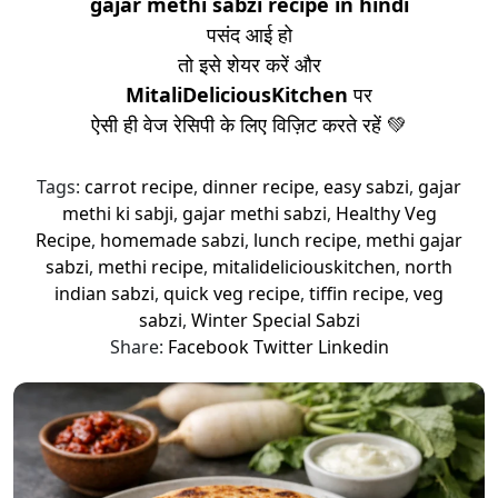
gajar methi sabzi recipe in hindi
पसंद आई हो
तो इसे शेयर करें और
MitaliDeliciousKitchen
पर
ऐसी ही वेज रेसिपी के लिए विज़िट करते रहें 💚
Tags:
carrot recipe
,
dinner recipe
,
easy sabzi
,
gajar
methi ki sabji
,
gajar methi sabzi
,
Healthy Veg
Recipe
,
homemade sabzi
,
lunch recipe
,
methi gajar
sabzi
,
methi recipe
,
mitalideliciouskitchen
,
north
indian sabzi
,
quick veg recipe
,
tiffin recipe
,
veg
sabzi
,
Winter Special Sabzi
Share:
Facebook
Twitter
Linkedin