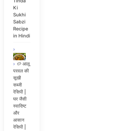
Tinda
Ki
Sukhi
Sabzi
Recipe
in Hindi
🥔 आलू
परवल की
सूखी
सब्जी
रेसिपी |
घर जैसी
स्वादिष्ट
और
आसान
रेसिपी |