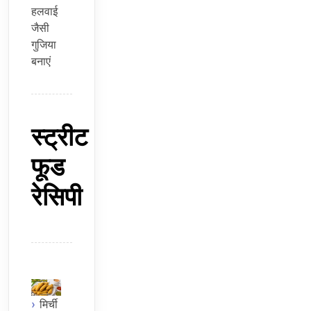
हलवाई
जैसी
गुजिया
बनाएं
स्ट्रीट
फूड
रेसिपी
मिर्ची