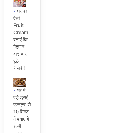
घर पर
ऐसी
Fruit
Cream
बनाएं कि
मेहमान
बार-बार
पूछें
रेसिपी!
घर में
पड़े ड्राई
फ्रूट्स से
10 मिनट
में बनाएं ये
हेल्दी