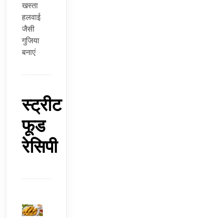
खस्ता
हलवाई
जैसी
गुजिया
बनाएं
स्ट्रीट
फूड
रेसिपी