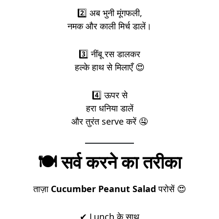
2️⃣ अब भुनी मूंगफली,
नमक और काली मिर्च डालें।
3️⃣ नींबू रस डालकर
हल्के हाथ से मिलाएँ 😍
4️⃣ ऊपर से
हरा धनिया डालें
और तुरंत serve करें 🤤
🍽️ सर्व करने का तरीका
ताज़ा
Cucumber Peanut Salad
परोसें 😍
✔ Lunch के साथ