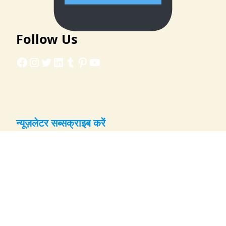
Follow Us
Facebook
Instagram
Twitter
LinkedIn
Tumblr
Pinterest
YouTube
न्यूज़लेटर सब्सक्राइब करें
नई रेसिपी और अपडेट्स के लिए ईमेल दर्ज करें:
Email
सब्सक्राइब करें