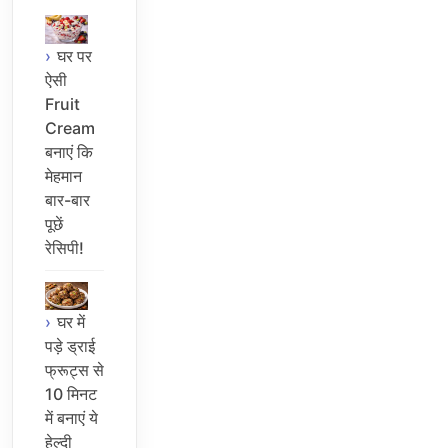
घर पर
ऐसी
Fruit
Cream
बनाएं कि
मेहमान
बार-बार
पूछें
रेसिपी!
घर में
पड़े ड्राई
फ्रूट्स से
10 मिनट
में बनाएं ये
हेल्दी