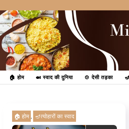
Skip
to
content
🏠 होम
🍛 स्वाद की दुनिया
🍲 देसी तड़का
🪔
🏠 होम
🪔त्योहारों का स्वाद
,