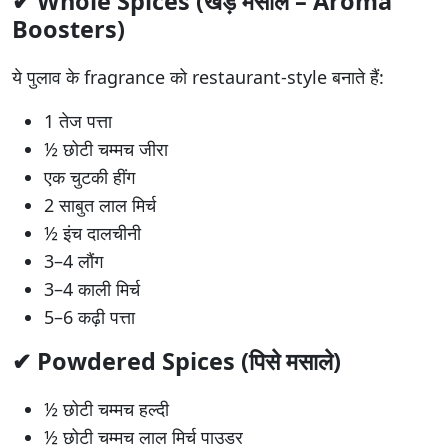
✔
Whole Spices (खड़े मसाले – Aroma
Boosters)
ये पुलाव के fragrance को restaurant-style बनाते हैं:
1 तेज पत्ता
½ छोटी चम्मच जीरा
एक चुटकी हींग
2 साबुत लाल मिर्च
½ इंच दालचीनी
3–4 लौंग
3–4 काली मिर्च
5–6 कढ़ी पत्ता
✔
Powdered Spices (पिसे मसाले)
½ छोटी चम्मच हल्दी
½ छोटी चम्मच लाल मिर्च पाउडर