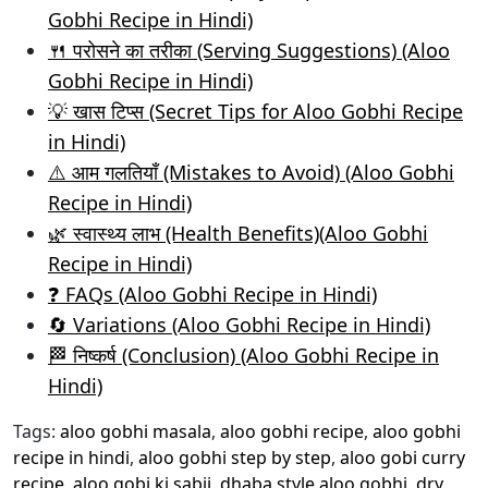
Gobhi Recipe in Hindi)
🍴 परोसने का तरीका (Serving Suggestions) (Aloo
Gobhi Recipe in Hindi)
💡 खास टिप्स (Secret Tips for Aloo Gobhi Recipe
in Hindi)
⚠️ आम गलतियाँ (Mistakes to Avoid) (Aloo Gobhi
Recipe in Hindi)
🌿 स्वास्थ्य लाभ (Health Benefits)(Aloo Gobhi
Recipe in Hindi)
❓ FAQs (Aloo Gobhi Recipe in Hindi)
🔄 Variations (Aloo Gobhi Recipe in Hindi)
🏁 निष्कर्ष (Conclusion) (Aloo Gobhi Recipe in
Hindi)
Tags:
aloo gobhi masala
,
aloo gobhi recipe
,
aloo gobhi
recipe in hindi
,
aloo gobhi step by step
,
aloo gobi curry
recipe
,
aloo gobi ki sabji
,
dhaba style aloo gobhi
,
dry