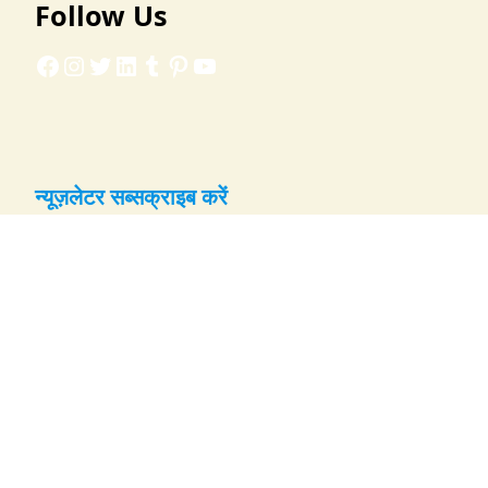
Follow Us
Facebook
Instagram
Twitter
LinkedIn
Tumblr
Pinterest
YouTube
न्यूज़लेटर सब्सक्राइब करें
नई रेसिपी और अपडेट्स के लिए ईमेल दर्ज करें:
Email
सब्सक्राइब करें