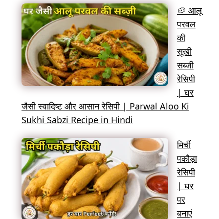
🥔 आलू
परवल
की
सूखी
सब्जी
रेसिपी
| घर
जैसी स्वादिष्ट और आसान रेसिपी | Parwal Aloo Ki
Sukhi Sabzi Recipe in Hindi
मिर्ची
पकौड़ा
रेसिपी
| घर
पर
बनाएं