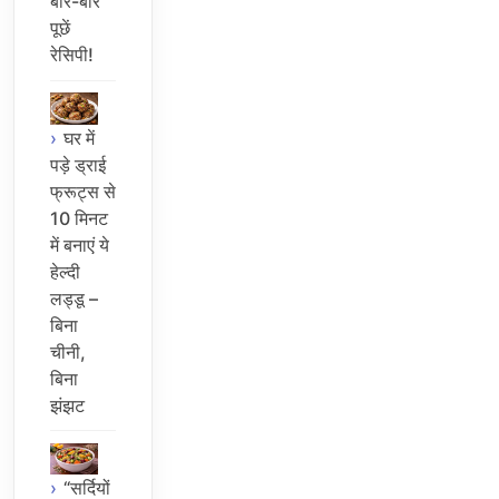
बार-बार
पूछें
रेसिपी!
घर में
पड़े ड्राई
फ्रूट्स से
10 मिनट
में बनाएं ये
हेल्दी
लड्डू –
बिना
चीनी,
बिना
झंझट
“सर्दियों