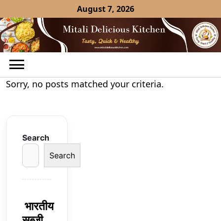
Skip
August 7, 2026
to
content
Sorry, no posts matched your criteria.
Search
Search
भारतीय
सब्ज़ी