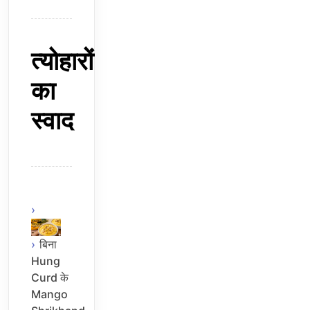
त्योहारों
का
स्वाद
बिना
Hung
Curd के
Mango