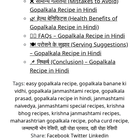
❌ सामान्य गलतियाँ (Mistakes to Avoid)
Gopalkala Recipe in Hindi
🌿 हेल्थ बेनिफिट्स (Health Benefits of
Gopalkala Recipe in Hindi)
🙋‍♀️ FAQs – Gopalkala Recipe in Hindi
🍽️ परोसने के सुझाव (Serving Suggestions)
– Gopalkala Recipe in Hindi
📌 निष्कर्ष (Conclusion) – Gopalkala
Recipe in Hindi
Tags:
easy gopalkala recipe
,
gopalkala banane ki
vidhi
,
gopalkala janmashtami recipe
,
gopalkala
prasad
,
gopalkala recipe in hindi
,
janmashtami
naivedya
,
janmashtami special recipes
,
krishna
bhog recipes
,
krishna janmashtami recipes
,
maharashtrian gopalkala recipe
,
poha curd recipe
,
जन्माष्टमी भोग रेसिपी
,
दही पोहा प्रसाद
,
दही पोहा रेसिपी
Share:
Facebook
Twitter
Linkedin