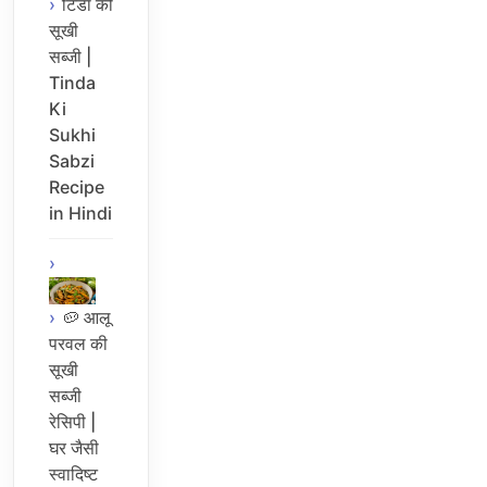
टिंडा की
सूखी
सब्जी |
Tinda
Ki
Sukhi
Sabzi
Recipe
in Hindi
🥔 आलू
परवल की
सूखी
सब्जी
रेसिपी |
घर जैसी
स्वादिष्ट