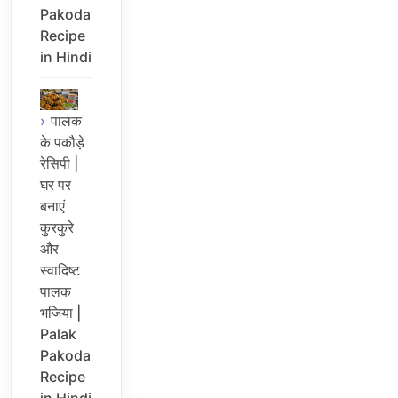
Pakoda
Recipe
in Hindi
पालक
के पकौड़े
रेसिपी |
घर पर
बनाएं
कुरकुरे
और
स्वादिष्ट
पालक
भजिया |
Palak
Pakoda
Recipe
in Hindi