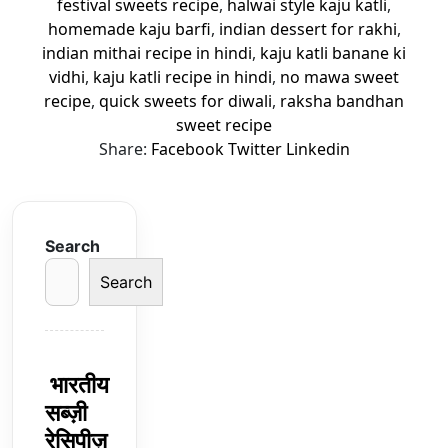
festival sweets recipe
,
halwai style kaju katli
,
homemade kaju barfi
,
indian dessert for rakhi
,
indian mithai recipe in hindi
,
kaju katli banane ki
vidhi
,
kaju katli recipe in hindi
,
no mawa sweet
recipe
,
quick sweets for diwali
,
raksha bandhan
sweet recipe
Share:
Facebook
Twitter
Linkedin
Search
Search
भारतीय
सब्ज़ी
रेसिपीज़