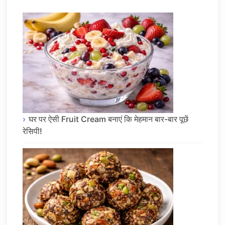
घर पर ऐसी Fruit Cream बनाएं कि मेहमान बार-बार पूछें
रेसिपी!