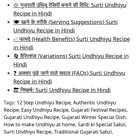
🍲 गुजराती उंधियू रेसिपी बनाने की विधि: Surti Undhiyu
Recipe in Hindi
🍽️ खाने के तरीके (Serving Suggestions) Surti
Undhiyu Recipe in Hindi
✅ फायदे (Health Benefits) Surti Undhiyu Recipe
in Hindi
🔄 वैरिएशंस (Variations) Surti Undhiyu Recipe in
Hindi
❓ अक्सर पूछे जाने वाले सवाल (FAQs) Surti Undhiyu
Recipe in Hindi
🔚 निष्कर्ष: Surti Undhiyu Recipe in Hindi
Tags:
12 Step Undhiyu Recipe
,
Authentic Undhiyu
Recipe
,
Easy Undhiyu Recipe
,
Gujarati Festival Recipes
,
Gujarati Undhiyu Recipe
,
Gujarati Winter Special Dish
,
How to make Undhiyu at home
,
Sardi ki Special Sabzi
,
Surti Undhiyu Recipe
,
Traditional Gujarati Sabzi
,