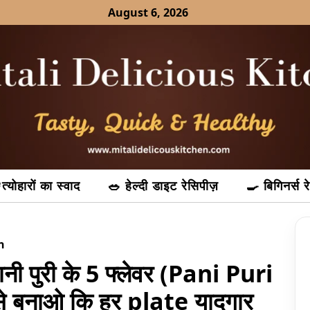
August 6, 2026
त्योहारों का स्वाद
🥗 हेल्दी डाइट रेसिपीज़
🍳 बिगिनर्स र
n
ानी पुरी के 5 फ्लेवर (Pani Puri
 बनाओ कि हर plate यादगार