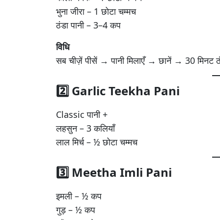
भुना जीरा – 1 छोटा चम्मच
ठंडा पानी – 3–4 कप
विधि
सब चीज़ें पीसें → पानी मिलाएँ → छानें → 30 मिनट ठं
2️⃣ Garlic Teekha Pani
Classic पानी +
लहसुन – 3 कलियाँ
लाल मिर्च – ½ छोटा चम्मच
3️⃣ Meetha Imli Pani
इमली – ½ कप
गुड़ – ½ कप