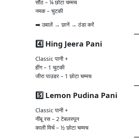
सौंठ – ¼ छोटा चम्मच
नमक – चुटकी
➡️ उबालें → छानें → ठंडा करें
4️⃣ Hing Jeera Pani
Classic पानी +
हींग – 1 चुटकी
जीरा पाउडर – 1 छोटा चम्मच
5️⃣ Lemon Pudina Pani
Classic पानी +
नींबू रस – 2 टेबलस्पून
काली मिर्च – ½ छोटा चम्मच