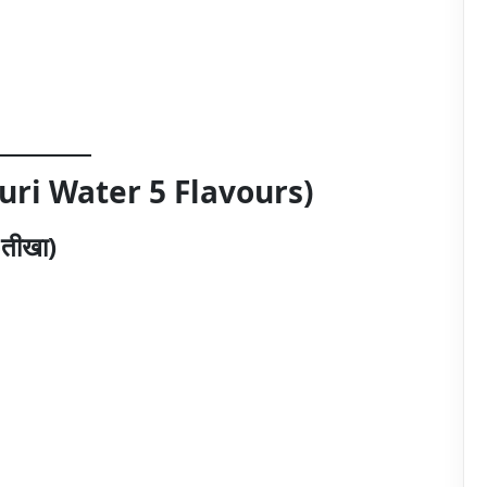
ni Puri Water 5 Flavours)
तीखा)