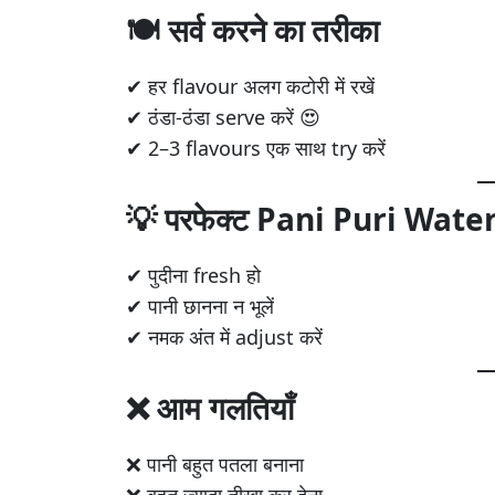
🍽️ सर्व करने का तरीका
✔ हर flavour अलग कटोरी में रखें
✔ ठंडा-ठंडा serve करें 😍
✔ 2–3 flavours एक साथ try करें
💡 परफेक्ट Pani Puri Water क
✔ पुदीना fresh हो
✔ पानी छानना न भूलें
✔ नमक अंत में adjust करें
❌ आम गलतियाँ
❌ पानी बहुत पतला बनाना
❌ बहुत ज़्यादा तीखा कर देना