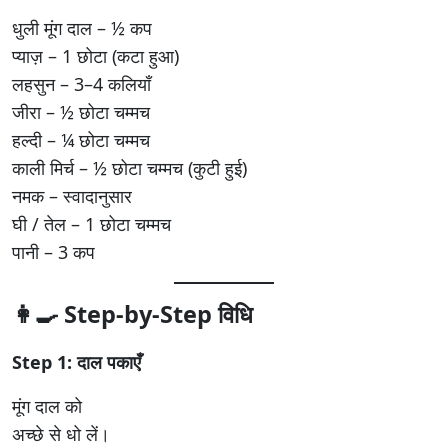
धुली मूंग दाल – ½ कप
प्याज़ – 1 छोटा (कटा हुआ)
लहसुन – 3–4 कलियाँ
जीरा – ½ छोटा चम्मच
हल्दी – ¼ छोटा चम्मच
काली मिर्च – ½ छोटा चम्मच (कुटी हुई)
नमक – स्वादानुसार
घी / तेल – 1 छोटा चम्मच
पानी – 3 कप
👩‍🍳 Step-by-Step विधि
Step 1: दाल पकाएँ
मूंग दाल को
अच्छे से धो लें।