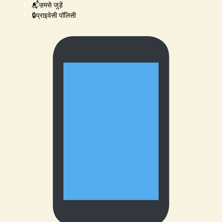
📬हमसे जुड़ें
🔒प्राइवेसी पॉलिसी