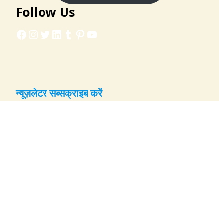
Follow Us
Facebook
Instagram
Twitter
LinkedIn
Tumblr
Pinterest
YouTube
न्यूज़लेटर सब्सक्राइब करें
नई रेसिपी और अपडेट्स के लिए ईमेल दर्ज करें:
Email
सब्सक्राइब करें