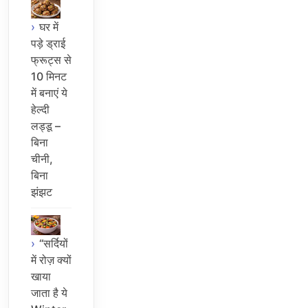
घर में
पड़े ड्राई
फ्रूट्स से
10 मिनट
में बनाएं ये
हेल्दी
लड्डू –
बिना
चीनी,
बिना
झंझट
“सर्दियों
में रोज़ क्यों
खाया
जाता है ये